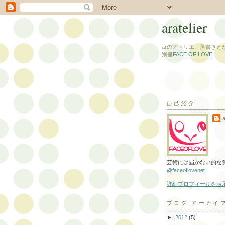
aratelier
arのアトリエ。落書きと
別冊
FACE OF LOVE
自己紹介
a
芸術には届かない的な意味で 
@faceoflovenet
詳細プロフィールを表
ブログ アーカイ
►
2012
(5)