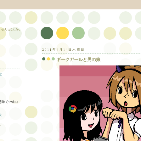
か言い訳とか。
2011年4月14日木曜日
ギークガールと男の娘
r
twitter:
示
ブ