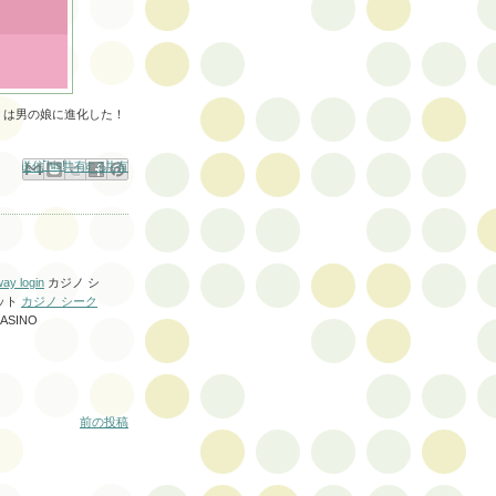
）は男の娘に進化した！
BlogThis!
ルで送信
acebook で共有する
X で共有
Pinterest に共有
ay login
カジノ シ
ット
カジノ シーク
SCASINO
前の投稿