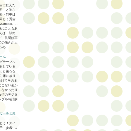
吉に仕えた
明」と称さ
将・竹中は
同じく秀吉
Akambee。こ
呼ぶこともあ
えば一部の
が、孔明は軍
ての働きが大
の...
ーん
グテーブル
をしている
ふと後ろを
ら床に放り
つけてそのま
てこない姿が
しなかったり
ne型のデジタ
ップル時計的
ガールと男
とう！スイ
子（参考: ス