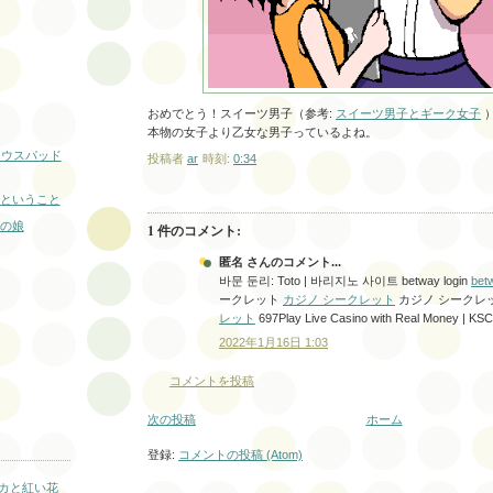
おめでとう！スイーツ男子（参考:
スイーツ男子とギーク女子
本物の女子より乙女な男子っているよね。
at マウスパッド
投稿者
ar
時刻:
0:34
メー
F
ということ
の娘
1 件のコメント:
匿名 さんのコメント...
바문 둔리: Toto | 바리지노 사이트 betway login
betw
ークレット
カジノ シークレット
カジノ シークレ
レット
697Play Live Casino with Real Money | K
2022年1月16日 1:03
コメントを投稿
次の投稿
ホーム
登録:
コメントの投稿 (Atom)
カと紅い花