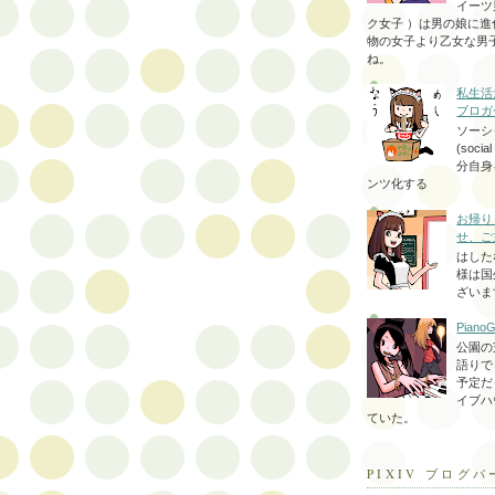
イーツ
ク女子 ）は男の娘に進
物の女子より乙女な男
ね。
私生活
ブロガ
ソーシ
(socia
分自身
ンツ化する
お帰り
せ、ご
はした
様は国
ざいま
PianoG
公園の
語りで
予定だ
イブハ
ていた。
PIXIV ブログパ