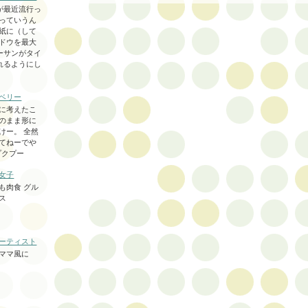
terが最近流行っ
っていうん
紙に（して
ドウを最大
ーサンがタイ
れるようにし
ベリー
に考えたこ
のまま形に
けー。 全然
てねーでや
プクプー
女子
も肉食 グル
ス
ーティスト
ママ風に