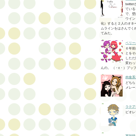
twit
ている
で、壁
ウイン
化）すると２人のオネ
ムラインをはさんでく
てみた。
ベリー
６年前
とをそ
しただ
変わっ
んの。 （・ε・）プッ
肉食系
どちら
メレー
ラテア
ビオレ
軍師猫