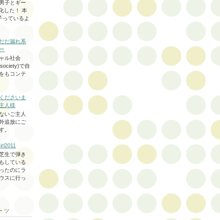
男子とギー
化した！ 本
子っているよ
だだ漏れ系
ー
ャル社会
l society)で自
をもコンテ
くださいま
主人様
ないご主人
外追放にご
す。
irl2011
芝生で弾き
もしている
ったのにラ
ウスに行っ
ーツ