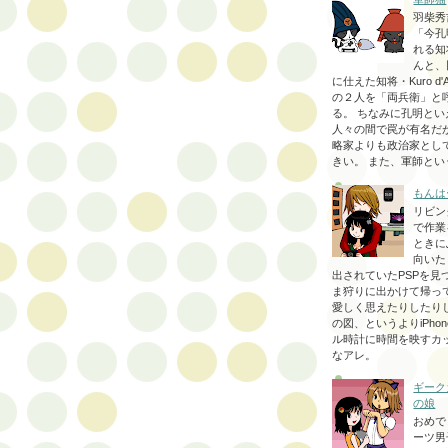
羽柴秀
「今孔
れる知
んと、
に仕えた知将・Kuro d'
の２人を「両兵衛」と
る。 ちなみに孔明とい
人々の間で罠が有名だ
略家よりも政治家とし
きい。 また、軍師という
もんは
リビン
で作業
ときに
向いた
出されていたPSPを見
ま狩りに出かけて帰っ
愛しく思えたりしたり
の図、というよりiPho
ル時計に時間を映すカ
なアレ。
ギーク
の娘
おめで
ーツ男